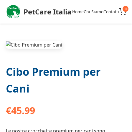
0
PetCare Italia
Home
Chi Siamo
Contatti
Cibo Premium per
Cani
€45.99
Le nostre crocchette premium per cani sono