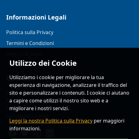
Informazioni Legali
Politica sulla Privacy
Termini e Condizioni
Politica di Reso
Utilizzo dei Cookie
Utilizziamo i cookie per migliorare la tua
Contatti
esperienza di navigazione, analizzare il traffico del
sito e personalizzare i contenuti. I cookie ci aiutano
Piazza Samuel 38 Appartamento 44
a capire come utilizzi il nostro sito web e a
Montanari del friuli, 91892
migliorare i nostri servizi.
Pesaro e Urbino (RM), Italia
Tel: +80085673538
Leggi la nostra Politica sulla Privacy
per maggiori
informazioni.